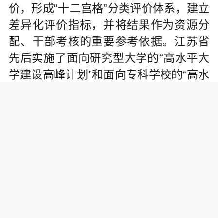
价，形成“十二宫格”分类评价体系，建立
差异化评价指标，并将结果作为资源分
配、干部考核的重要参考依据。江苏省
先后实施了面向研究型大学的“高水平大
学建设高峰计划”和面向专科学校的“高水
平高等职业院校建设计划”，并于2024年
制定了“一流应用型本科高校遴选建设实
施方案”，旨在引导高校突破以学科逻辑
培养学术型人才的思维定式，主动面向
区域、行业、产业办学。
新形势下，分类推进高校改革发展
仍面临诸多问题与挑战。在观念认知