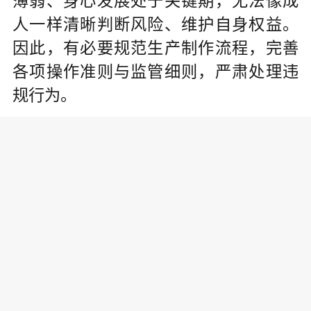
薄弱、身心发展处于关键期，无法像成
人一样清晰判断风险、维护自身权益。
因此，有必要规范生产制作流程，完善
各项操作准则与监管细则，严肃处理违
规行为。
从内容创作看，不能唯流量而失正
能量。未成年人过早接触成人化剧情、
暴力惊悚元素等，极易产生认知混淆，
阻碍身心健康发展。前不久，国家广播
电视总局网络视听节目管理司发布儿童
类微短剧管理提示，严禁以儿童身份参
与演绎“霸道总裁”“校园霸凌”“挑动对立”
等剧情。认真研究儿童成长特点，多推