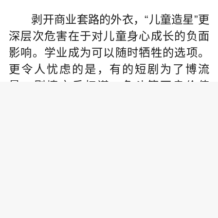
剥开商业套路的外衣，“儿童造星”更
深层次危害在于对儿童身心成长的负面
影响。学业成为可以随时牺牲的选项。
更令人忧虑的是，有的短剧为了博流
量，剧情充斥权谋、争斗等不良价值
观，儿童在参与过程中，不可避免地会
受到扭曲价值观的侵蚀。
治理这一乱象，监管部门应当尽快
出台儿童演艺行业的专项规范，明确机
构资质、合同标准、工作时间、权益保
障等内容。网络平台须压实主体责任，
运用技术手段识别并拦截虚假宣传内