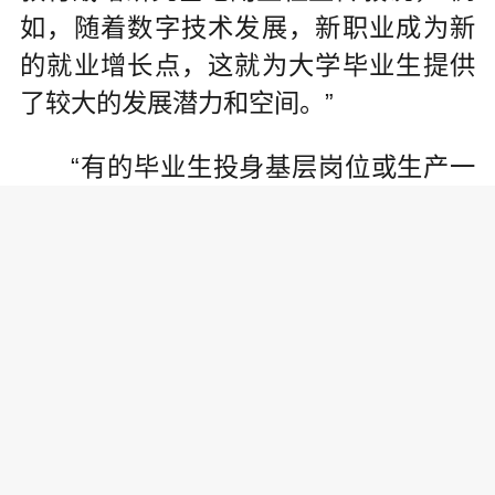
如，随着数字技术发展，新职业成为新
的就业增长点，这就为大学毕业生提供
了较大的发展潜力和空间。”
“有的毕业生投身基层岗位或生产一
线，实现个人价值与社会价值的统一。
有的毕业生建立新的职业认知与择业观
念，积极创新创业或选择自由职业，探
索多元职业路径。”王树涛说。
在专家看来，研招报考从热潮期步
入理性阶段，也对高等教育提质增效提
出新要求。