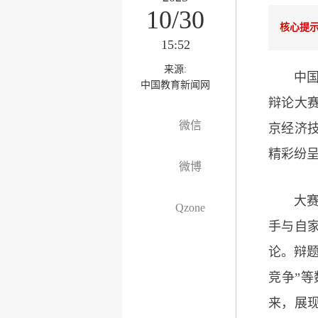
10/30
核心提
15:52
来源:
中国
中国教育新闻网
辩论大
微信
京经济
精彩纷呈
微博
大
Qzone
手与自
论。辩题
竞争”
来，展