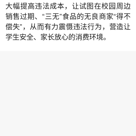
大幅提高违法成本，让试图在校园周边
销售过期、“三无”食品的无良商家“得不
偿失”，从而有力震慑违法行为，营造让
学生安全、家长放心的消费环境。
除了民事赔偿，情节严重的食品安
全违法行为更将面临刑事追责。
在侯某生产、销售不符合安全标准
的食品案中，校外供餐经营者侯某在给
小学配送的午餐中超限量滥用亚硝酸
盐，导致56名学生中毒入院，其行为已
构成生产、销售不符合安全标准的食品
罪，最终被判处有期徒刑七年，并处罚