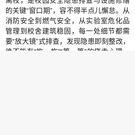
离校，是校园安全隐患排查与设施修缮
的关键“窗口期”，容不得半点儿懈怠。从
消防安全到燃气安全，从实验室危化品
管理到校舍建筑稳固，每一处细节都需
要“放大镜”式排查，发现隐患即刻整改，
绝不能有“拖一拖”“等一等”的侥幸心理。
学校安全从来都不是“孤立的围墙”，周边
环境的风吹草动都可能波及校园。七八
月份，不少地区进入汛期，容易发生突
发安全事件。学校要主动对接气象、水
利、应急管理等部门，将学校周边的地
质风险、场馆隐患纳入防控视野，以“大
安全观”筑牢防线，坚决杜绝带险度汛，
确保开学季的校园安然无恙。