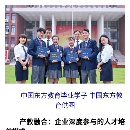
中国东方教育毕业学子 中国东方教
育供图
产教融合：企业深度参与的人才培