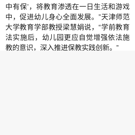
中有保’，将教育渗透在一日生活和游戏
中，促进幼儿身心全面发展。”天津师范
大学教育学部教授梁慧娟说，“学前教育
法实施后，幼儿园更应自觉增强依法施
教的意识，深入推进保教实践创新。”
幼儿园与小学应当如何衔接？校外
培训机构可以面向学前儿童开展培训
吗？学前教育法实施后，这些广大家长
和社会公众高度关切的现实问题，得到
明确回应：幼儿园不得采用小学化的教
育方式，不得教授小学阶段的课程；校
外培训机构等其他任何机构不得对学前