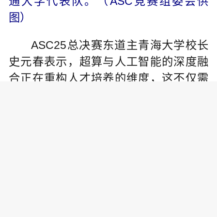
通大学代表队。（ASC竞赛组委会供
图）
ASC25总决赛东道主青海大学校长
史元春表示，超算与人工智能的深度融
合正在重构人才培养的维度，这不仅需
要算法与算力的协同创新，更要培养跨
学科的系统思维，这正是ASC竞赛的价
值所在。
据了解，ASC世界大学生超级计算
机竞赛由中国发起组织，并得到亚洲及
欧美相关专家和机构支持，旨在以科技
竞赛为手段、以前沿应用为导向，持续