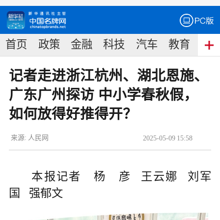
首页
政策
金融
科技
汽车
教育
食
记者走进浙江杭州、湖北恩施、
广东广州探访 中小学春秋假，
如何放得好推得开？
来源:
人民网
2025
-
05
-
09
15:58
本报记者 杨 彦 王云娜 刘军
国 强郁文