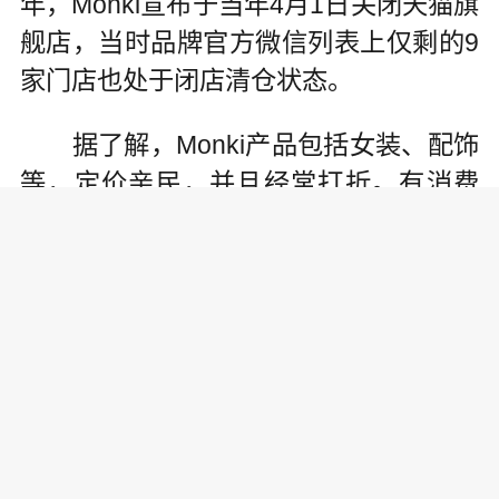
年，Monki宣布于当年4月1日关闭天猫旗
舰店，当时品牌官方微信列表上仅剩的9
家门店也处于闭店清仓状态。
据了解，Monki产品包括女装、配饰
等，定价亲民，并且经常打折。有消费
者表示，该品牌一件 T恤打折时只要几十
元，不过质量一般，洗过几次有变形的
情况。
“Monki设计款式普通，印象最深刻
的就是价格亲民。”消费者张女士表示，
对于Monki闭店并不意外，类似的可替代
品牌还有很多。