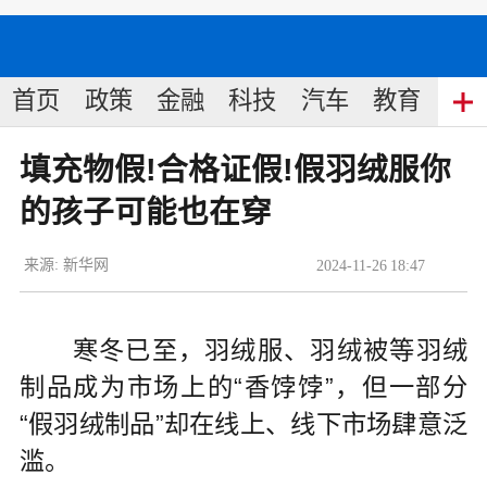
首页
政策
金融
科技
汽车
教育
食
填充物假!合格证假!假羽绒服你
的孩子可能也在穿
来源:
新华网
2024
-
11
-
26
18:47
寒冬已至，羽绒服、羽绒被等羽绒
制品成为市场上的“香饽饽”，但一部分
“假羽绒制品”却在线上、线下市场肆意泛
滥。