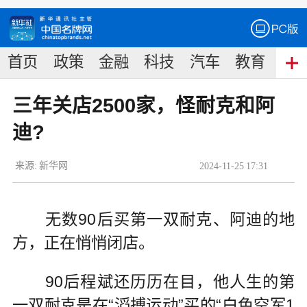
首页
政策
金融
科技
汽车
教育
食
三年关店2500家，怪耐克和阿
迪?
来源:
新华网
2024
-
11
-
25
17:31
无数90后买第一双耐克、阿迪的地
方，正在悄悄闭店。
90后程斌还历历在目，他人生的第
一双耐克是在“滔搏运动”买的“白色空军1