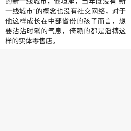
的新一线城市，他坦承，当年既没有“新
一线城市”的概念也没有社交网络，对于
他这样成长在中部省份的孩子而言，想
要沾沾时髦的气息，倚赖的都是滔搏这
样的实体零售店。
他依稀记得，那时候只有期末取得
好成绩，才有可能收获一双耐克或者阿
迪达斯的鞋，而能购买的地方几乎只有
滔搏运动城。滔搏，动辄就是两层的大
店，里面不仅有耐克和阿迪达斯，还有
彪马、匡威等国际大牌。
程斌提到，2010年之前，一双耐克