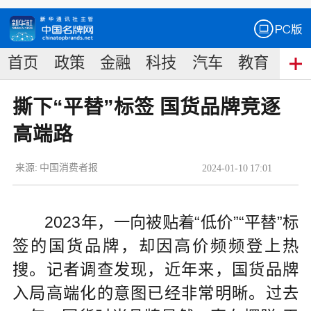
首页
政策
金融
科技
汽车
教育
食
撕下“平替”标签 国货品牌竞逐
高端路
来源:
中国消费者报
2024
-
01
-
10
17:01
2023年，一向被贴着“低价”“平替”标
签的国货品牌，却因高价频频登上热
搜。记者调查发现，近年来，国货品牌
入局高端化的意图已经非常明晰。过去