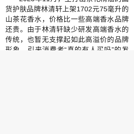
货护肤品牌林清轩上架1702元75毫升的
山茶花香水，价格比一些高端香水品牌
还贵。由于林清轩缺少研发高端香水的
传统，也暂无支撑起如此高溢价的品牌
形象，引来消费者“真的有人买吗”的发
问。
1月4日，记者在林清轩官方旗舰店
看到，这款香水售价为1498元，显示已
售4件。
热衷香氛的消费者温言对记者说：
“对于高定价的香水来说，品牌形象也是