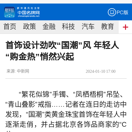
首页
政策
金融
科技
汽车
教育
食
首饰设计劲吹“国潮”风 年轻人
“购金热”悄然兴起
来源:
中新网
2024
-
01
-
10
17:00
“繁花似锦”手镯、“凤栖梧桐”吊坠、
“青山叠影”戒指……记者在连日的走访中
发现，“国潮”类黄金珠宝首饰在年轻人中
逐渐走俏，并占据北京各饰品商家的“C