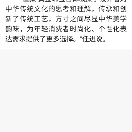
中华传统文化的思考和理解，传承和创
新了传统工艺，方寸之间尽显中华美学
韵味，为年轻消费者时尚化、个性化表
达需求提供了更多选择。”任进说。
在过往的首饰设计生涯中，任进接
触过许多材料，他对黄金情有独钟。“一
诺千金、点石成金、金玉良缘……中华
文化里有太多关于黄金品质的描述和想
象，为别具匠心的设计提供了创意源
泉。”任进坦言。
当下，黄金首饰在人们心目中居何