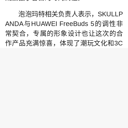
泡泡玛特相关负责人表示，SKULLP
ANDA与HUAWEI FreeBuds 5的调性非
常契合，专属的形象设计也让这次的合
作产品充满惊喜，体现了潮玩文化和3C
时尚潮流的深度融合。这两年SKULLPA
NDA也在不断尝试和其他品牌合作，不
断扩大IP影响力，未来SKULLPANDA会
有更多的惊喜合作上线，在满足消费者
审美的同时，携手更多品牌实现双向破
圈。
作为国内领先的潮流文化娱乐公
司，近年来泡泡玛特不断拓展IP授权业