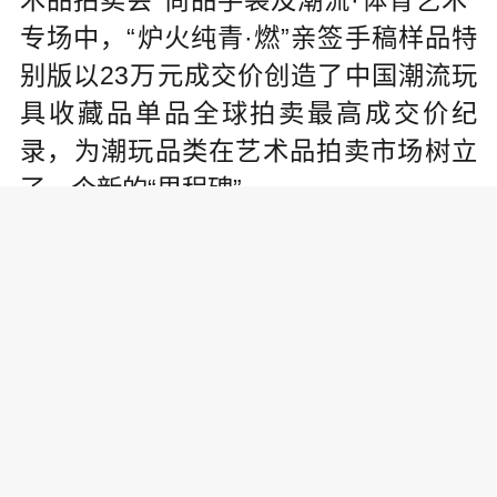
专场中，“炉火纯青·燃”亲签手稿样品特
别版以23万元成交价创造了中国潮流玩
具收藏品单品全球拍卖最高成交价纪
录，为潮玩品类在艺术品拍卖市场树立
了一个新的“里程碑”。
泡泡玛特MEGA相关负责人表示，
“炉火纯青·燃”是MEGA系列致敬传统陶
瓷艺术之作，用特殊的陶瓷材质和超高
难度的精致工艺体现潮流文化积极的内
生探索，尝试用年轻人熟悉并喜爱的潮
玩IP承载更多传统陶瓷文化精粹。MEGA
系列全新升级后，“炉火纯青·燃”的推出