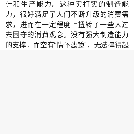
计和生产能力。这种实打实的制造能
力，很好满足了人们不断升级的消费需
求，进而在一定程度上扭转了一些人过
去固守的消费观念。没有强大制造能力
的支撑，而空有“情怀滤镜”，无法撑得起
这一轮国货崛起浪潮。
尤其是，近年来，中国数字经济发
展突飞猛进，电商生态体系日趋完善，
新的一批网络消费及社交分享平台快速
崛起。这些新的基础设施建设的完善和
不断涌现的创新，叠加中国超大规模的
互联网用户群体，使得低成本的数字化
营销和产品数字化转型，成为中国制造