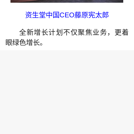
资生堂中国CEO藤原宪太郎
全新增长计划不仅聚焦业务，更着
眼绿色增长。
为此，资生堂中国相关负责人表
示，未来将大力推动美妆替换装，加快
绿色增长，助力循环经济。预计2023
年，资生堂将在中国市场提供超过150个
单品的替换装，旗下各品牌明星产品都
将提供替换装选择。另外，作为全新增
长计划的重要组成部分，资生堂中国公
布了其公益行动“薰衣草花环”的加码计