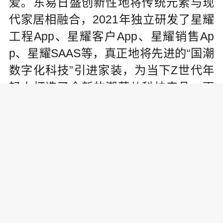
爱。东易日盛创新性地将传统元素与现
代家居相融合，2021年独立研发了星耀
工程App、星耀客户App、星耀销售Ap
p、星耀SAAS等，真正地将先进的“国潮
数字化科技”引进家装，为当下Z世代年
轻人打造了全新的潮范儿科技产品，更
为国潮品牌注入了全新动能。
科技是第一生产力。东易日盛紧跟
“互联网+”的最新步伐，先后研发了星耀
系列系统、DIM＋系统、天眼系统、真家
4D云设计系统，为消费者带来优质的家
装体验，引领行业科技创新升级。