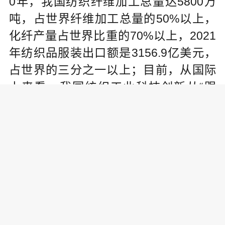
0年，我国纺织纤维加工总量达5800万
吨，占世界纤维加工总量的50%以上，
化纤产量占世界比重的70%以上，2021
年纺织品服装出口额是3156.9亿美元，
占世界的三分之一以上；目前，从国际
上来看，我国纺织工业科技创新从“跟
跑、并跑”进入“跟跑、并跑、领跑”并存
阶段，《纺织行业“十四五”科技发展指导
意见》中列出了要重点突破的四大类30
项关键共性技术，其中，处于局部领跑
的技术有7项，并跑技术8项，跟跑技术1
5项。
中国纺织工业联合会副会长李陵申