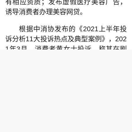
有相应资质；发布虚假医疗美容广告，
诱导消费者办理美容网贷。
根据中消协发布的《2021上半年投
诉分析11大投诉热点及典型案例》，202
1年3月，消费者黄女士投诉，称其在刷
短视频时看到相关医美广告后，按照广
告指引到线下门店接受服务，并在工作
人员的引导下办理了美容贷款，后续双
方产生纠纷。
中消协表示，经调查发现，被诉经
营主体大股东在宁波、台州、温州、嘉
兴、扬州、厦门、郑州、合肥等多地持