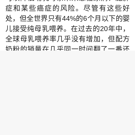
症和某些癌症的风险。尽管有这些好
处，但全世界只有44%的6个月以下的婴
儿接受纯母乳喂养。在过去的20年中，
全球母乳喂养率几乎没有增加，但配方
奶粉的销量在几乎同一时间翻了一番还
多。
在接受调查的国家中，多数女性都
表达了纯母乳喂养的强烈意愿，从摩洛
哥的49%到孟加拉国的98%不等。报告
详细说明了持续不断的误导性营销信息
如何削弱了女性对其母乳喂养能力的信
心，这些误导信息包括母乳不足以提供