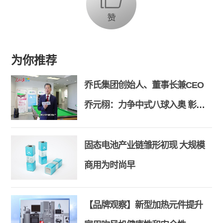
为你推荐
乔氏集团创始人、董事长兼CEO
乔元栩：力争中式八球入奥 彰显
和合共生精神
固态电池产业链雏形初现 大规模
商用为时尚早
【品牌观察】新型加热元件提升