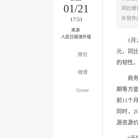
01/21
同比增
外贸作
17:51
来源:
人民日报海外版
1月
元，同比
微信
的韧性
微博
商
期等方面
Qzone
前11个
同时，2
源资源