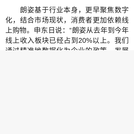
朗姿基于行业本身，更早聚焦数字
化，结合市场现状，消费者更加依赖线
上购物。申东日说：“朗姿从去年到今年
线上收入板块已经占到20%以上。我们
通过精准地数据化为企业的政策、发展
的战略赋能。”
中国企业家博鳌论坛已经连续成功
举办五届，成为中国企业家共享共有的
高端交流平台。本届论坛以“共谋数字时
代 共赢绿色发展”为主题，深度思考、前
瞻判断，剖析中国经济的内生动力，把
脉中国经济数字化、绿色发展的高质量