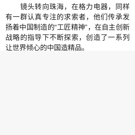
镜头转向珠海，在格力电器，同样
有一群认真专注的求索者，他们传承发
扬着中国制造的“工匠精神”，在自主创新
战略的指导下不断探索，创造了一系列
让世界倾心的中国造精品。
作为空调领军者，格力家用空调连
续14年领跑全球，在市场上享有较高的
知名度和美誉度。在坚持推进技术升级
的基础上，格力近年来深耕空调细分领
域，推出睡眠空调、儿童空调、新风空
调等产品，为更多用户提供更细致的服
务。以睡眠空调为例，早在2007年，格