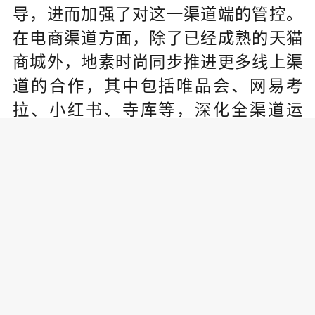
导，进而加强了对这一渠道端的管控。
在电商渠道方面，除了已经成熟的天猫
商城外，地素时尚同步推进更多线上渠
道的合作，其中包括唯品会、网易考
拉、小红书、寺库等，深化全渠道运
营。2019年9月公司品牌微商城小程序正
式上线，打造更多的“社交化购物”应用场
景和玩法，实现更强大的用户裂变增
长。
通过对全渠道的提质和开拓，2019
年地素时尚在直营店、经销店和电商渠
道的毛利率较去年均有所增长，综合毛