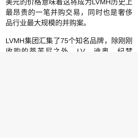
美元的价格意味着这将成为LVMH历史上
最昂贵的一笔并购交易，同时也是奢侈
品行业最大规模的并购案。
LVMH集团汇集了75个知名品牌，除刚刚
收购的蒂芙尼之外，LV、迪奥、纪梵
希、宝格丽等均在其中。LVMH在全球拥
有4590多家门店、15.6万名员工，2018
年销售收入攀升了10%，销售额达到468
亿欧元，而阿尔诺则通过其家族企业持
有LVMH集团近一半的股权。对于股价表
现及竞争情况，北京商报记者联系了LV
MH，但截至发稿，未收到回复。