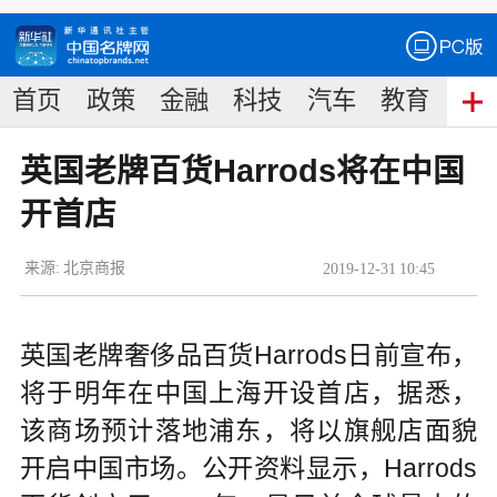
首页
政策
金融
科技
汽车
教育
食
英国老牌百货Harrods将在中国
开首店
来源:
北京商报
2019
-
12
-
31
10:45
英国老牌奢侈品百货Harrods日前宣布，
将于明年在中国上海开设首店，据悉，
该商场预计落地浦东，将以旗舰店面貌
开启中国市场。公开资料显示，Harrods