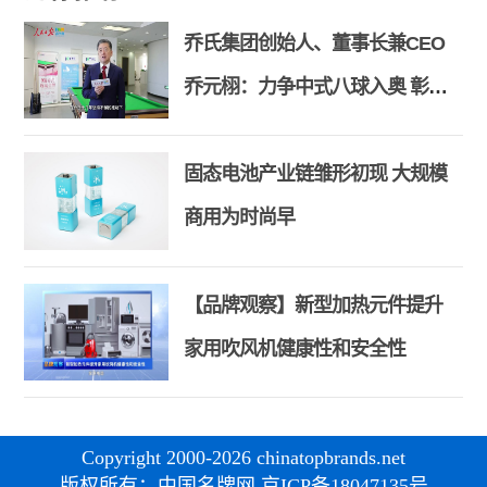
乔氏集团创始人、董事长兼CEO
乔元栩：力争中式八球入奥 彰显
和合共生精神
固态电池产业链雏形初现 大规模
商用为时尚早
【品牌观察】新型加热元件提升
家用吹风机健康性和安全性
Copyright 2000-2026 chinatopbrands.net
版权所有：中国名牌网 京ICP备18047135号