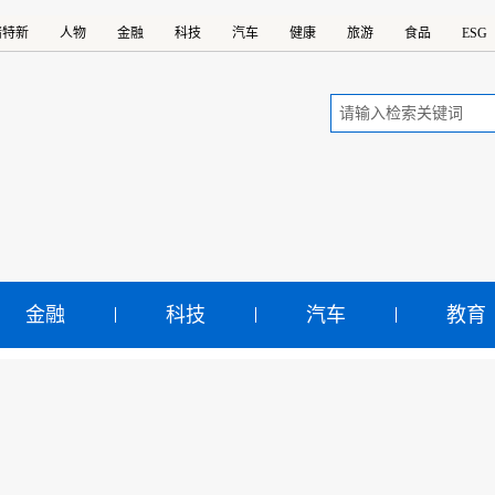
精特新
人物
金融
科技
汽车
健康
旅游
食品
ESG
金融
科技
汽车
教育
衣库印度开店 面临“特殊”
日本迅销公司10月4日在印度首都新德里开设了优衣库的1号
示：