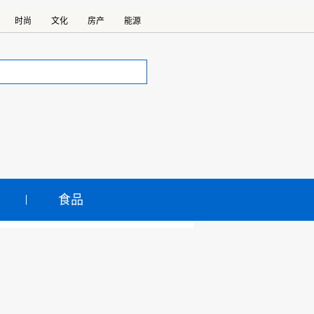
时尚
文化
房产
能源
食品
挑战
店，正式进驻该国。