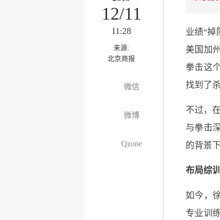
12/11
11:28
业绩“掉
来源:
美国加州
北京商报
拳击这个
找到了
微信
不过，在
微博
与拳击
Qzone
的背景下
布局综
如今，徐
专业训