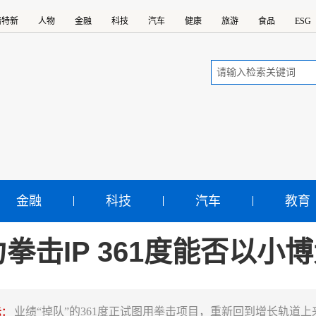
精特新
人物
金融
科技
汽车
健康
旅游
食品
ESG
金融
科技
汽车
教育
拳击IP 361度能否以小
业绩“掉队”的361度正试图用拳击项目，重新回到增长轨道上
示：