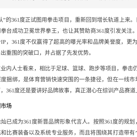
队”的361度正试图用拳击项目，重新回到增长轨道上来
拳台成功卫冕世界拳王，也让其赞助商361度引发关注。
IP，361度不仅赢得了超高的曝光率和品牌美誉度，更为
杀出重围的突破口，并占据了先发优势。
业内人士看来，相比于足球、篮球、跑步等项目，拳击仍
深度捆绑，是体育营销快速突围的一条捷径，但在一线市
，361度还是要讲好品牌故事，真正潜心在综训产品赛道
训市场
灿已成为361度新晋品牌形象代言人。按照361度的规
练和比赛装备以及系统专业服务，而且将围绕其打造带有