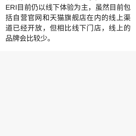
ERI目前仍以线下体验为主，虽然目前包
括自营官网和天猫旗舰店在内的线上渠
道已经开放，但相比线下门店，线上的
品牌会比较少。
未来几年，FALCONERI将持续拓展全球
市场，以中国市场为例，计划每年以10
家门店的速度扩张，3年内达到30家门
店。Matteo Veronesi还表示，目前品牌
门店都是以直营化方式运营，但未来不
排除加入代理或开发加盟。
FALCONERI母公司CALZEDONIA集团
方面表示，未来，其主要经营的欧洲市