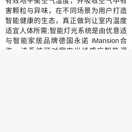
有效地平衡空气湿度，并吸收空气中有
害颗粒与异味，在不同场景为用户打造
智能健康的生态，真正做到让室内温度
适宜人体所需;智能灯光系统是由优意适
与智能家居品牌德国永诺 iMansion合
作，该系统可对室内光线感应智能调
节。
空间一体化
在优意适展馆内不难发现，这里的墙
面、垭口、门、门套和窗套等都做了相
应的设计，空间中融入了多种材质。集
尖端科技与家居艺术于一身，YO.EASY