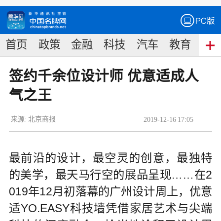
首页
政策
金融
科技
汽车
教育
食
签约千余位设计师 优意适成人
气之王
来源:
北京商报
2019
-
12
-
16
17:05
最前沿的设计，最空灵的创意，最独特
的美学，最天马行空的展品呈现……在2
019年12月初落幕的广州设计周上，优意
适YO.EASY科技墙凭借家居艺术与尖端