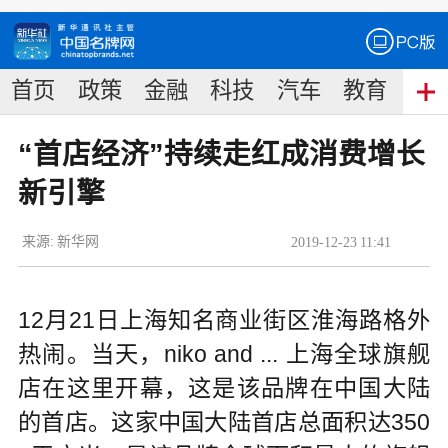
首页
政策
金融
科技
汽车
教育
食
“首店经济”持续走红成消费增长
新引擎
来源:
新华网
2019
-
12
-
23
11:41
12月21日上海知名商业街区淮海路格外
热闹。当天，niko and ... 上海全球旗舰
店在这里开幕，这是该品牌在中国大陆
的首店。这家中国大陆首店总面积达350