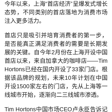
今年以来，上海“首店经济”呈爆发式增长
态势，不同类别的首店落地为消费市场
注入更多活力。
首店只是吸引并培育消费者的第一步，
是否能真正满足消费者的需要是长期发
展的关键。自今年2月份在上海开设中国
首店以来，来自加拿大的咖啡店——Tim
Hortons已经在国内开设了33家门店。根
据该品牌的规划，未来10年计划在中国
开设1500家左右的门店，先从上海等一
线城市开始，逐渐向二三线城市渗透。
Tim Hortons中国市场CEO卢永臣告诉记