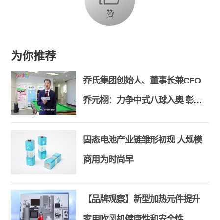
为你推荐
乔氏集团创始人、董事长兼CEO
乔元栩：力争中式八球入奥 彰显
和合共生精神
固态电池产业链雏形初现 大规模
商用为时尚早
【品牌观察】新型加热元件提升
家用吹风机健康性和安全性