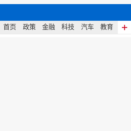
首页
政策
金融
科技
汽车
教育
食
Old Navy明年退出中国
来源:
中国经济网
2019
-
11
-
26
10:20
一个“快”字，已经不足以令快时尚品牌稳
稳立足于中国市场了。紧随New Look、
Forever 21与TOPSHOP之后，被誉为G
AP业绩增长引擎的子品牌Old Navy(老海
军)也将于2020年撤离中国市场。伴随国