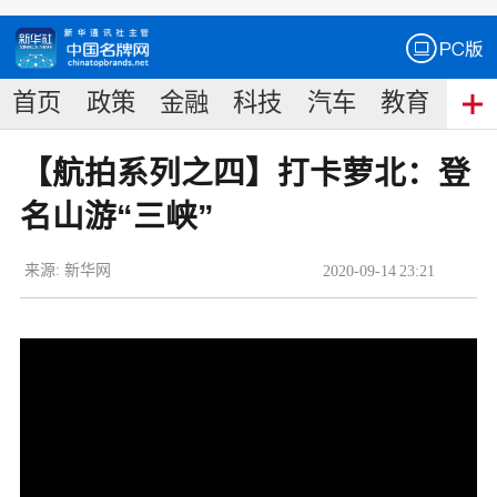
首页
政策
金融
科技
汽车
教育
食
【航拍系列之四】打卡萝北：登
名山游“三峡”
来源:
新华网
2020
-
09
-
14
23:21