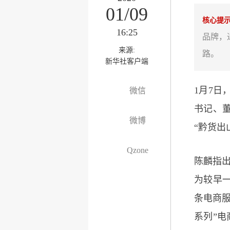
01/09
核心提
16:25
品牌，
来源:
路。
新华社客户端
1月7日
微信
书记、
微博
“黔货出
Qzone
陈麟指出
为较早一
条电商服
系列”电