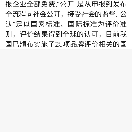
报企业全部免费;“公开”是从申报到发布
全流程向社会公开，接受社会的监督;“公
认”是以国家标准、国际标准为评价准
则，评价结果得到全球的认可，目前我
国已颁布实施了25项品牌评价相关的国
家标准，建立了中国品牌分类评价发布
体系。
刘平均透露，2019年将以宣传中国品牌
正能量、培育具有国际优势的中国品
牌、推动我国经济高质量发展为目的，
继续开展品牌价值评价公益发布工作，
并广泛开展省级品牌价值评价发布工
作，如福建、广东、山东、山西、河