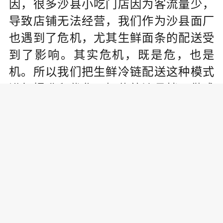
因，很多沙县小吃门店因为客流量少，
导致店铺无法经营，我们作为沙县面厂
也遇到了危机，尤其生鲜面条的配送受
到了影响。其实危机，既是危，也是
机。所以我们把生鲜冷链配送这种模式
进行提升和优化，把传统沙县拌面做成
干面，配上沙县本地的酱料。同时我们
也把拌面的品牌名字“陪拌”注入到产品里
面去，让更多的消费者能够认准这样一
个品牌，去了解我们的沙县小吃。
《中国名牌》：除了沙县小吃作为
我们企业的“门面担当”之外，在自身品
牌打造上，陪拌食品还有哪些举措？