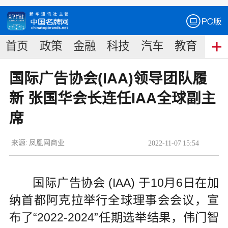
首页
政策
金融
科技
汽车
教育
食
国际广告协会(IAA)领导团队履
新 张国华会长连任IAA全球副主
席
来源:
凤凰网商业
2022
-
11
-
07
15:54
国际广告协会 (IAA) 于10月6日在加
纳首都阿克拉举行全球理事会会议，宣
布了“2022-2024”任期选举结果，伟门智