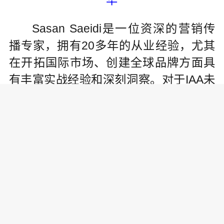
Sasan Saeidi是一位资深的营销传
播专家，拥有20多年的从业经验，尤其
在开拓国际市场、创建全球品牌方面具
有丰富实战经验和深刻洞察。对于IAA未
来两年的规划，Sasan既充满信心也做好
了迎接困难的准备。他表示：“IAA的全球
资质、国际网络和故事是我们需要积极
利用的优势，也是IAA会员产生归属的根
本。这是我们的优势！但2023年的道路
还会有坎坷，商业世界一定要做好迎接
更艰难时期的准备。然而，通过正确的
规划，相信我们一定可以克服起伏、实