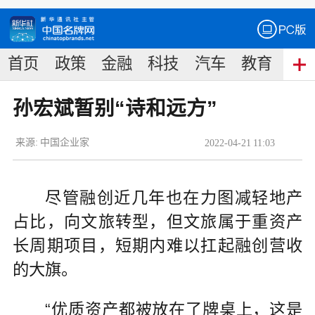
首页
政策
金融
科技
汽车
教育
食
孙宏斌暂别“诗和远方”
来源:
中国企业家
2022
-
04
-
21
11:03
尽管融创近几年也在力图减轻地产
占比，向文旅转型，但文旅属于重资产
长周期项目，短期内难以扛起融创营收
的大旗。
“优质资产都被放在了牌桌上，这是