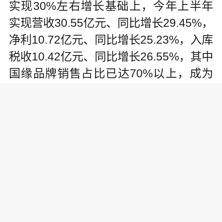
实现30%左右增长基础上，今年上半年
实现营收30.55亿元、同比增长29.45%，
净利10.72亿元、同比增长25.23%，入库
税收10.42亿元、同比增长26.55%，其中
国缘品牌销售占比已达70%以上，成为
企业名副其实的当家品牌。
国缘品牌的诞生与发展，提升了今世缘
核心竞争力。周素明认为，企业核心竞
争力的重要标志，就是培育独特心智认
知，为企业带来可持续效益的优势品牌
产品。今世缘人坚持创新驱动，市场引
领，系统研发国缘产品，产品结构持续
优化，市场美誉度持续提升，品牌影响