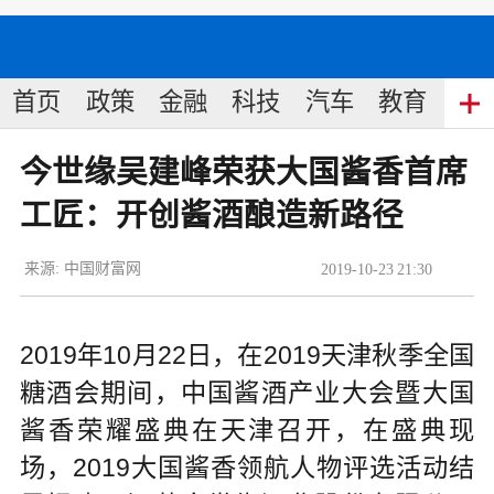
首页
政策
金融
科技
汽车
教育
食
今世缘吴建峰荣获大国酱香首席
工匠：开创酱酒酿造新路径
来源:
中国财富网
2019
-
10
-
23
21:30
2019年10月22日，在2019天津秋季全国
糖酒会期间，中国酱酒产业大会暨大国
酱香荣耀盛典在天津召开，在盛典现
场，2019大国酱香领航人物评选活动结