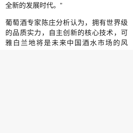
全新的发展时代。”
葡萄酒专家陈庄分析认为，拥有世界级
的品质实力，自主创新的核心技术，可
雅白兰地将是未来中国酒水市场的风
口。
诺贝尔精神是一种坚持探索、追求真理
的精神。这与可雅白兰地的酿造不谋而
合。从1896年张裕公司酿造出中国第一
瓶白兰地到如今在全球白兰地XO盲品赛
斩获最高分数，几代张裕人持之以恒的
探索与创新，才有今天中国白兰地的“完
美逆袭”。