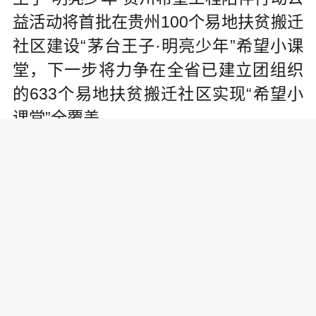
益活动将首批在贵州100个易地扶贫搬迁
社区建设“茅台王子·明亮少年”希望小课
堂，下一步将力争在全省已建立团组织
的633个易地扶贫搬迁社区实现“希望小
课堂”全覆盖。
除了“茅台王子·明亮少年”希望小课堂
外，该公益活动还包括“茅台王子·明亮少
年”自强奖学金、关爱特殊群体基金和易
地扶贫搬迁社区公益项目大赛等几个子
项目。
茅台集团长期以来一直关注并积极参与