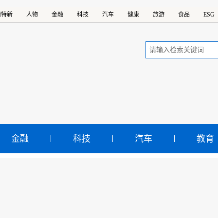
精特新
人物
金融
科技
汽车
健康
旅游
食品
ESG
金融
科技
汽车
教育
国茅台·国之栋梁” 2019
动助学金吉林省发放仪式