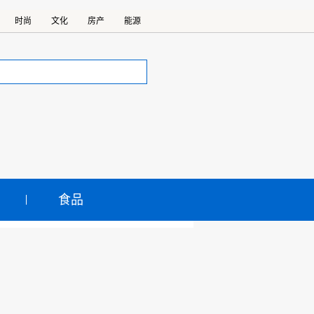
时尚
文化
房产
能源
食品
希望工程圆梦
在长春举行