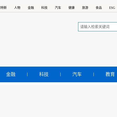
精特新
人物
金融
科技
汽车
健康
旅游
食品
ESG
金融
科技
汽车
教育
州老窖特曲酒一年涨价四次
全国化